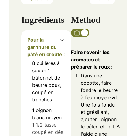
Ingrédients
Method
Pour la
garniture du
Faire revenir les
pâté en croûte :
aromates et
8
cuillères à
préparer le roux :
soupe
1
Dans une
bâtonnet de
cocotte, faire
beurre doux,
fondre le beurre
coupé en
à feu moyen-vif.
tranches
Une fois fondu
1
oignon
et grésillant,
blanc moyen
ajouter l'oignon,
1 1/2 tasse
le céleri et l'ail. À
coupé en dés
l'aide d'une