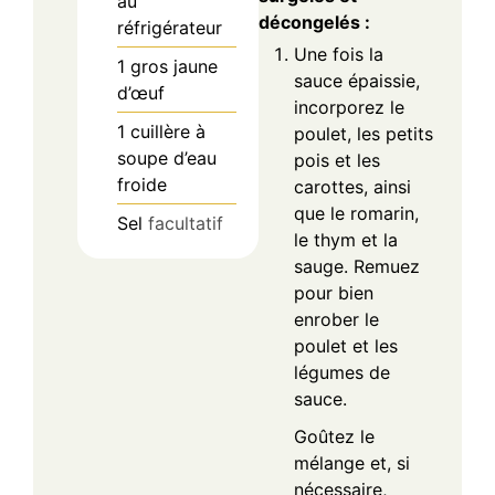
au
décongelés :
réfrigérateur
Une fois la
1
gros jaune
sauce épaissie,
d’œuf
incorporez le
1
cuillère à
poulet, les petits
soupe
d’eau
pois et les
froide
carottes, ainsi
que le romarin,
Sel
facultatif
le thym et la
sauge. Remuez
pour bien
enrober le
poulet et les
légumes de
sauce.
Goûtez le
mélange et, si
nécessaire,