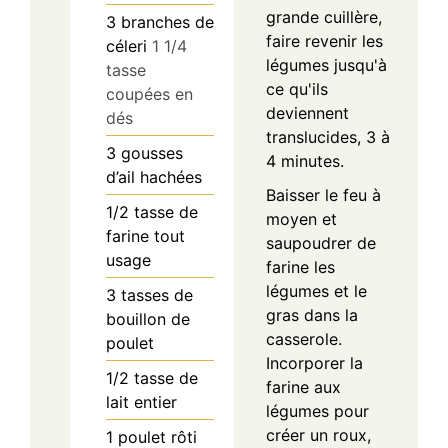
grande cuillère,
3
branches de
faire revenir les
céleri
1 1/4
légumes jusqu'à
tasse
ce qu'ils
coupées en
deviennent
dés
translucides, 3 à
3
gousses
4 minutes.
d’ail hachées
Baisser le feu à
1/2
tasse
de
moyen et
farine tout
saupoudrer de
usage
farine les
légumes et le
3
tasses
de
gras dans la
bouillon de
casserole.
poulet
Incorporer la
1/2
tasse
de
farine aux
lait entier
légumes pour
créer un roux,
1
poulet rôti