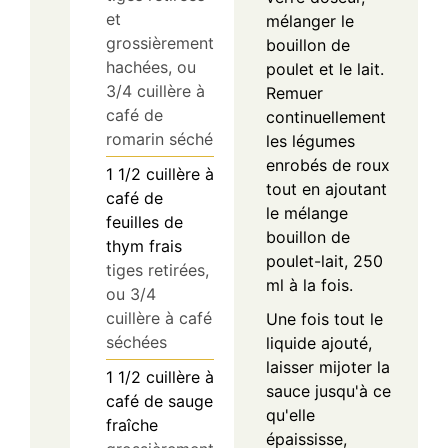
et
mélanger le
grossièrement
bouillon de
hachées, ou
poulet et le lait.
3/4 cuillère à
Remuer
café de
continuellement
romarin séché
les légumes
enrobés de roux
1 1/2
cuillère à
tout en ajoutant
café
de
le mélange
feuilles de
bouillon de
thym frais
poulet-lait, 250
tiges retirées,
ml à la fois.
ou 3/4
cuillère à café
Une fois tout le
séchées
liquide ajouté,
laisser mijoter la
1 1/2
cuillère à
sauce jusqu'à ce
café
de sauge
qu'elle
fraîche
épaississe,