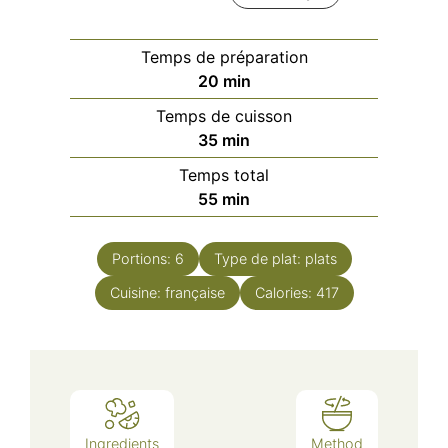
Temps de préparation
minutes
20
min
Temps de cuisson
minutes
35
min
Temps total
minutes
55
min
Portions:
6
Type de plat:
plats
Cuisine:
française
Calories:
417
Ingredients
Method