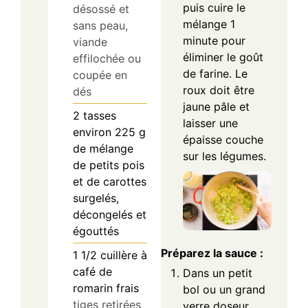
puis cuire le
désossé et
mélange 1
sans peau,
minute pour
viande
éliminer le goût
effilochée ou
de farine. Le
coupée en
roux doit être
dés
jaune pâle et
2
tasses
laisser une
environ 225 g
épaisse couche
de mélange
sur les légumes.
de petits pois
et de carottes
surgelés,
décongelés et
égouttés
Préparez la sauce :
1 1/2
cuillère à
café
de
Dans un petit
romarin frais
bol ou un grand
tiges retirées
verre doseur,