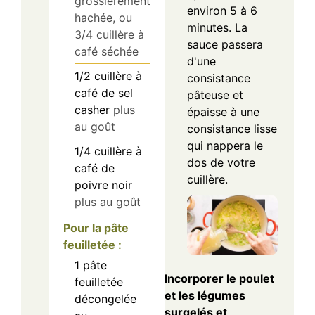
grossièrement
environ 5 à 6
hachée, ou
minutes. La
3/4 cuillère à
sauce passera
café séchée
d'une
1/2
cuillère à
consistance
café
de sel
pâteuse et
casher
plus
épaisse à une
au goût
consistance lisse
qui nappera le
1/4
cuillère à
dos de votre
café
de
cuillère.
poivre noir
plus au goût
Pour la pâte
feuilletée :
1
pâte
Incorporer le poulet
feuilletée
et les légumes
décongelée
surgelés et