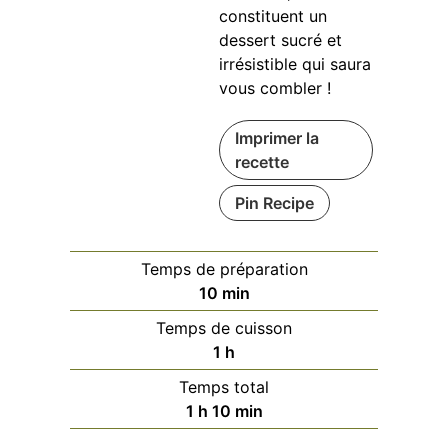
constituent un
dessert sucré et
irrésistible qui saura
vous combler !
Imprimer la
recette
Pin Recipe
Temps de préparation
minutes
10
min
Temps de cuisson
heure
1
h
Temps total
heure
minutes
1
h
10
min