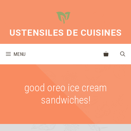
Aller
au
contenu
USTENSILES DE CUISINES
MENU
good oreo ice cream
sandwiches!