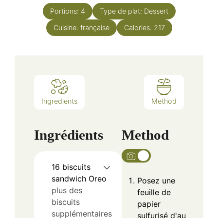
Portions:
4
Type de plat:
Dessert
Cuisine:
française
Calories:
217
Ingredients
Method
Ingrédients
Method
16
biscuits
sandwich Oreo
Posez une
plus des
feuille de
biscuits
papier
supplémentaires
sulfurisé d'au