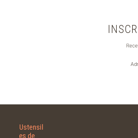
INSCR
Recev
Adr
Ustensil
es de