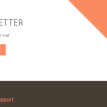
LETTER
e mail
upport